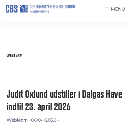
Skip
MENU
to
KUNSTFORENING
main
content
WEBTEAM
Judit Oxlund udstiller i Dalgas Have
indtil 23. april 2026
Webteam
·
06/04/2026
·