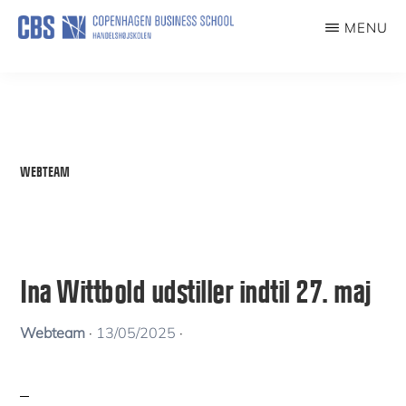
Skip
MENU
to
KUNSTFORENING
main
content
WEBTEAM
Ina Wittbold udstiller indtil 27. maj
Webteam
·
13/05/2025
·