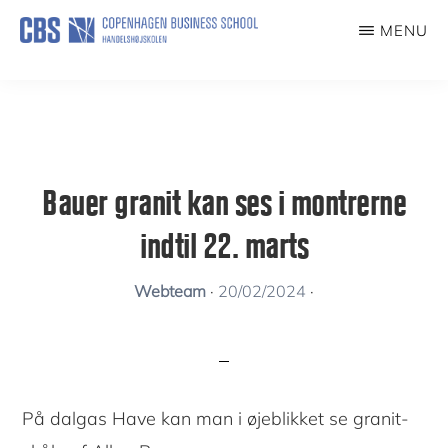
Skip
MENU
to
KUNSTFORENING
main
content
Bauer granit kan ses i montrerne
indtil 22. marts
Webteam
·
20/02/2024
·
På dalgas Have kan man i øjeblikket se granit-