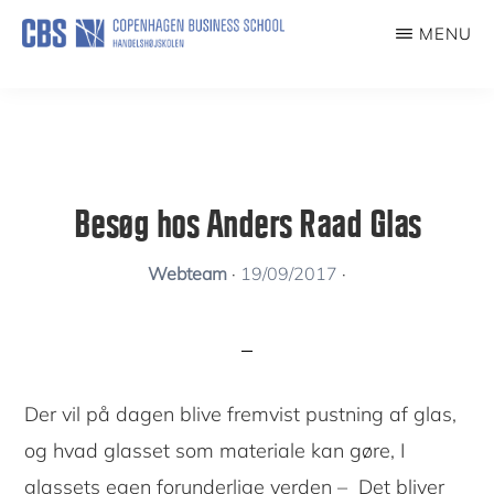
Skip
MENU
to
KUNSTFORENING
main
content
Besøg hos Anders Raad Glas
Webteam
·
19/09/2017
·
Der vil på dagen blive fremvist pustning af glas,
og hvad glasset som materiale kan gøre, I
glassets egen forunderlige verden – Det bliver