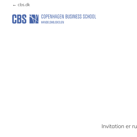
Skip
Skip
← cbs.dk
to
to
primary
main
KUNSTFORENING
navigation
content
Invitation er