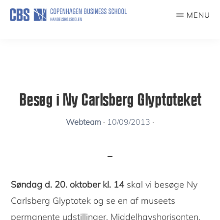
Skip
MENU
to
KUNSTFORENING
main
content
Besøg i Ny Carlsberg Glyptoteket
Webteam
·
10/09/2013
·
Søndag d. 20. oktober kl. 14
skal vi besøge Ny
Carlsberg Glyptotek og se en af museets
permanente udstillinger, Middelhavshorisonten.