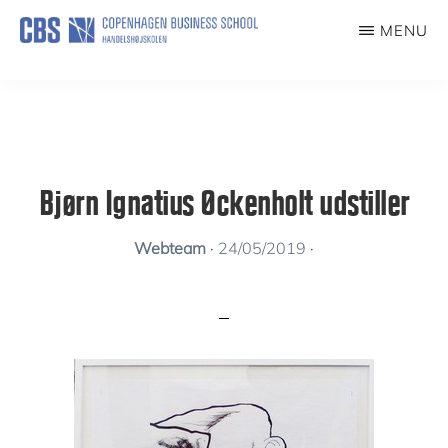
Skip
MENU
to
KUNSTFORENING
main
content
Bjørn Ignatius Øckenholt udstiller
Webteam
·
24/05/2019
·