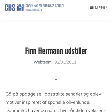
Skip
MENU
to
KUNSTFORENING
main
content
Finn Hermann udstiller
Webteam
·
02/03/2011
·
Gå på opdagelse i abstrakte senarier og oplev
motiver inspireret af spanske olivenlunde,
Danmarks haver og natur, hvor årstiden veksler –