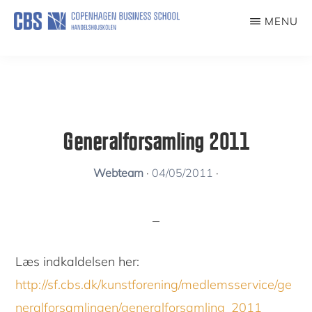
Skip
MENU
to
KUNSTFORENING
main
content
Generalforsamling 2011
Webteam
·
04/05/2011
·
Læs indkaldelsen her:
http://sf.cbs.dk/kunstforening/medlemsservice/ge
neralforsamlingen/generalforsamling_2011