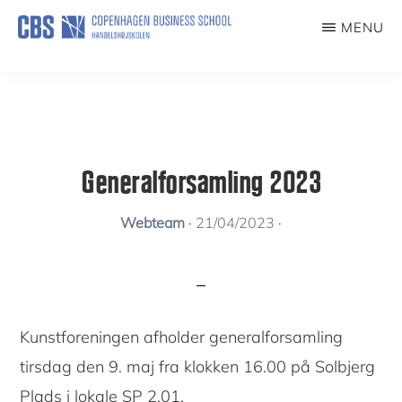
Skip
MENU
to
KUNSTFORENING
main
content
Generalforsamling 2023
Webteam
·
21/04/2023
·
Kunstforeningen afholder generalforsamling
tirsdag den 9. maj fra klokken 16.00 på Solbjerg
Plads i lokale SP 2.01.