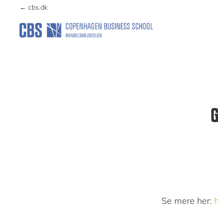
Skip
Skip
← cbs.dk
to
to
primary
main
KUNSTFORENING
navigation
content
G
Se mere her: