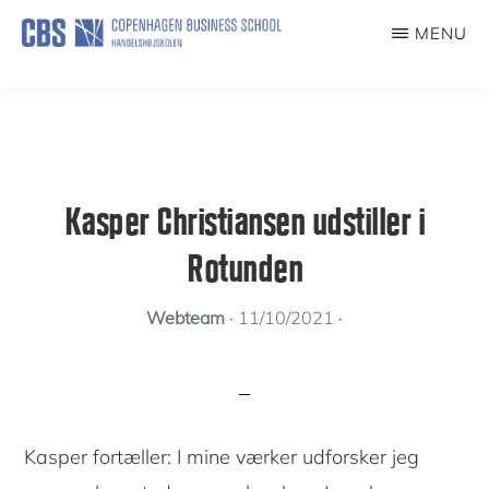
Skip
MENU
to
KUNSTFORENING
main
content
Kasper Christiansen udstiller i
Rotunden
Webteam
·
11/10/2021
·
Kasper fortæller: I mine værker udforsker jeg