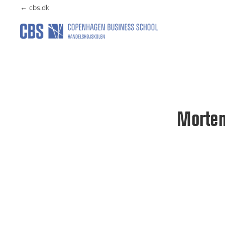
Skip
Skip
← cbs.dk
to
to
primary
main
KUNSTFORENING
navigation
content
Morten