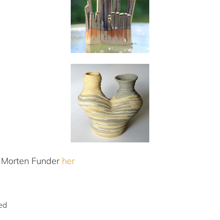
 Morten Funder
her
ed