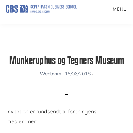
Skip
MENU
to
KUNSTFORENING
main
content
Munkeruphus og Tegners Museum
Webteam
·
15/06/2018
·
Invitation er rundsendt til foreningens
medlemmer: