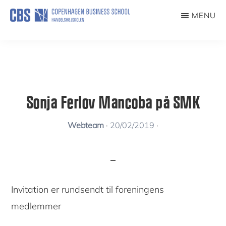
Skip
MENU
to
KUNSTFORENING
main
content
Sonja Ferlov Mancoba på SMK
Webteam
·
20/02/2019
·
Invitation er rundsendt til foreningens
medlemmer