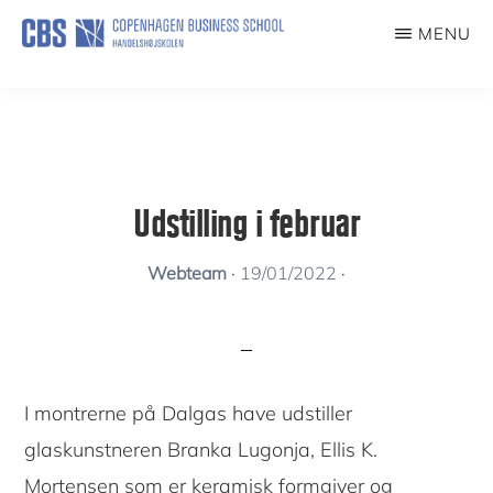
Skip
MENU
to
KUNSTFORENING
main
content
Udstilling i februar
Webteam
·
19/01/2022
·
I montrerne på Dalgas have udstiller
glaskunstneren Branka Lugonja, Ellis K.
Mortensen som er keramisk formgiver og