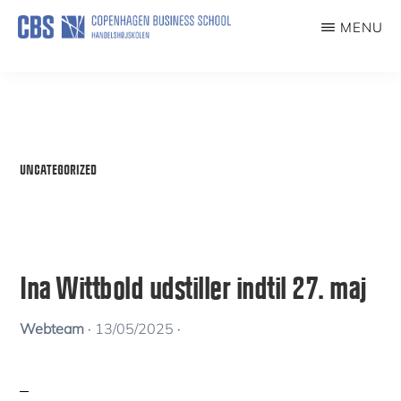
Skip
MENU
to
KUNSTFORENING
main
content
UNCATEGORIZED
Ina Wittbold udstiller indtil 27. maj
Webteam
·
13/05/2025
·