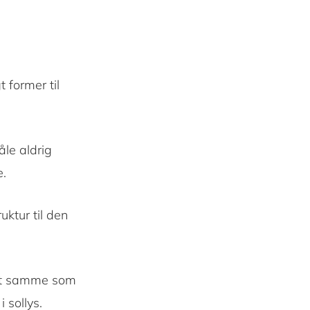
 former til
åle aldrig
e.
uktur til den
det samme som
 sollys.