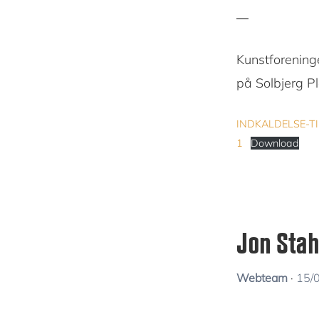
Kunstforening
på Solbjerg P
INDKALDELSE-T
1
Download
Jon Stah
Webteam
·
15/