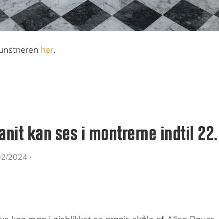
unstneren
her
.
anit kan ses i montrerne indtil 22
02/2024
·