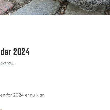
nder 2024
02/2024
·
n for 2024 er nu klar.
r
.