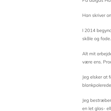
På dalgas Hav
Han skriver om
I 2014 begyndt
skåle og fade.
Alt mit arbejd
være ens. Pro
Jeg elsker at 
blankpolerede
Jeg bestræber
en let glas- el