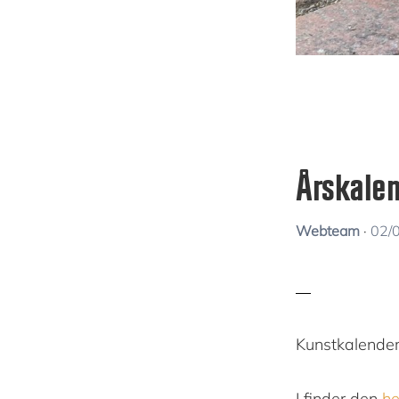
Årskale
Webteam
·
02/
Kunstkalendere
I finder den
he