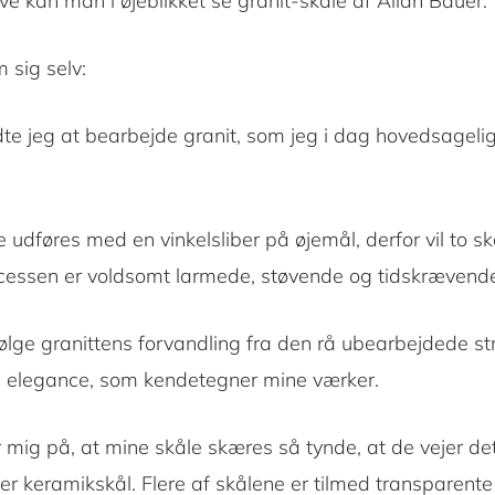
e kan man i øjeblikket se granit-skåle af Allan Bauer.
 sig selv:
e jeg at bearbejde granit, som jeg i dag hovedsageligt
e udføres med en vinkelsliber på øjemål, derfor vil to sk
cessen er voldsomt larmede, støvende og tidskrævend
følge granittens forvandling fra den rå ubearbejdede str
 elegance, som kendetegner mine værker.
 mig på, at mine skåle skæres så tynde, at de vejer 
ler keramikskål. Flere af skålene er tilmed transparente i